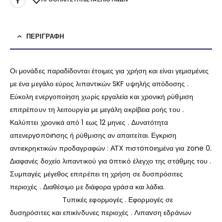
ΠΕΡΙΓΡΑΦΉ
Οι μονάδες παραδίδονται έτοιμες για χρήση και είναι γεμισμένες
με ένα μεγάλο εύρος λιπαντικών SKF υψηλής απόδοσης .
Εύκολη ενεργοποίηση χωρίς εργαλεία και χρονική ρύθμιση
επιτρέπουν τη λειτουργία με μεγάλη ακρίβεια ροής του .
Καλύπτει χρονικά από 1 εως 12 μηνες . Δυνατότητα
απενεργoπoιnσης ή ρύθμισης αν απαιτείται. Εγκριση
αντιεκρηκτικών προδαγραφών : ΑΤX πιστoπoιημένα για zone 0.
Διαφανές δοχείο λιπαντικού για oπτικό έλεγχο της στάθμης του .
Συμπαγές μέγεθος επιτρέπει τη χρήση σε δυσπρόσιτες
περιοχές . Διαθέσιμο με διάφορα γράσα και λάδια.
Tυπικές εφορμογές . Εφορμογές σε
δυσηρόσιτες και επικίνδυνες περιοχές . Λιπαvση εδράνων