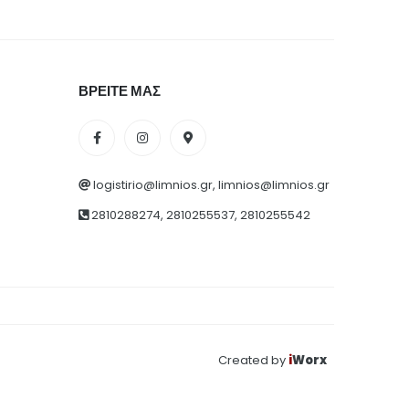
ΒΡΕΙΤΕ ΜΑΣ
logistirio@limnios.gr, limnios@limnios.gr
2810288274, 2810255537, 2810255542
Created by
i
Worx