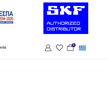
0
ωνία