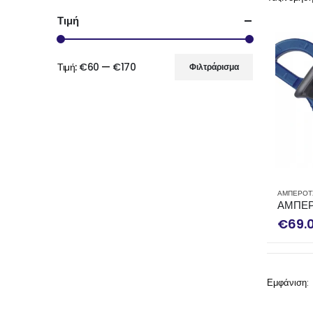
Τιμή
Τιμή:
€60
—
€170
Φιλτράρισμα
Ελάχιστη
Μέγιστη
τιμή
τιμή
ΑΜΠΕΡ
€
69.
Εμφάνιση: