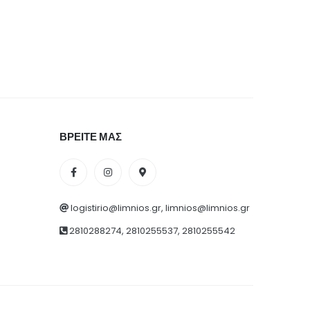
ΒΡΕΙΤΕ ΜΑΣ
logistirio@limnios.gr, limnios@limnios.gr
2810288274, 2810255537, 2810255542