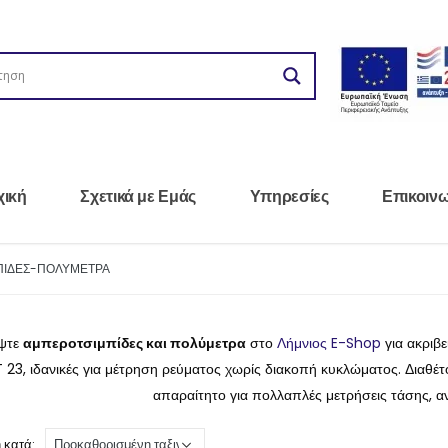
χική
Σχετικά με Εμάς
Υπηρεσίες
Επικοιν
ΠΙΔΕΣ-ΠΟΛΥΜΕΤΡΑ
ψτε
αμπεροτσιμπίδες και πολύμετρα
στο
Λήμνιος E-Shop
για ακριβε
IT 23, ιδανικές για μέτρηση ρεύματος χωρίς διακοπή κυκλώματος. Διαθέ
απαραίτητο για πολλαπλές μετρήσεις τάσης, αν
 κατά: