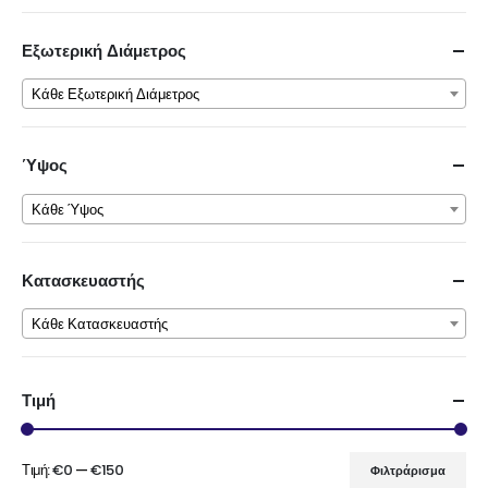
σελίδα
του
Εξωτερική Διάμετρος
προϊόντος
Κάθε Εξωτερική Διάμετρος
Ύψος
Κάθε Ύψος
Κατασκευαστής
Κάθε Κατασκευαστής
Τιμή
Τιμή:
€0
—
€150
Φιλτράρισμα
Ελάχιστη
Μέγιστη