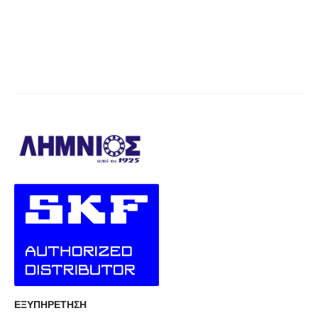
τιμή
τιμή
ΕΞΥΠΗΡΕΤΗΣΗ