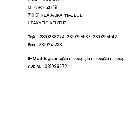
Μ. ΚΑΡΑΤΖΗ 19
716 01 ΝΕΑ ΑΛΙΚΑΡΝΑΣΣΟΣ
ΗΡΑΚΛΕΙΟ ΚΡΗΤΗΣ
Τηλ.
: 2810288274, 2810255537, 2810255542
Fax
: 2810241238
E-Mail
: logistirio@limnios.gr, limnios@limnios.gr
Α.Φ.Μ.
: 081098372