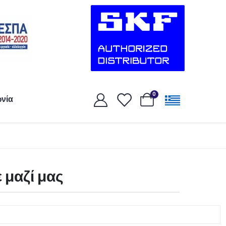
0
ωνία
 μαζί μας