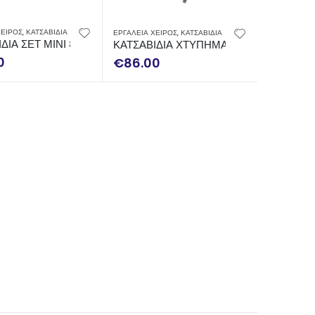
ΧΕΙΡΟΣ
,
ΚΑΤΣΑΒΙΔΙΑ
ΕΡΓΑΛΕΙΑ ΧΕΙΡΟΣ
,
ΚΑΤΣΑΒΙΔΙΑ
Μ FACOM ATPVE.J6PB
ΙΔΙΑ ΣΕΤ ΜΙΝΙ 8 ΤΕΜ TENGTOOLS TM708
ΚΑΤΣΑΒΙΔΙΑ ΧΤΥΠΗΜΑΤΟΣ ΣΕΤ 5ΤΕΜ 
0
€
86.00