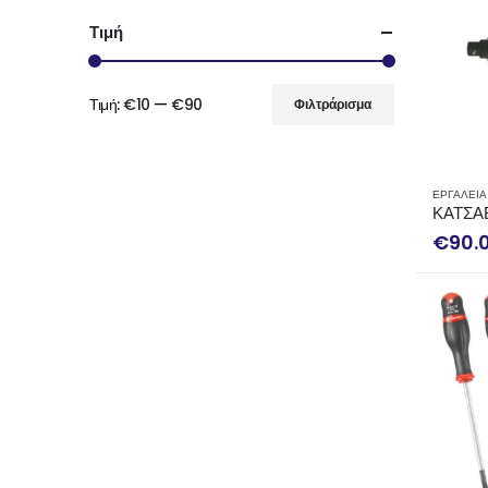
Τιμή
Τιμή:
€10
—
€90
Φιλτράρισμα
Ελάχιστη
Μέγιστη
τιμή
τιμή
ΕΡΓΑΛΕΙΑ
ΚΑΤΣΑ
€
90.