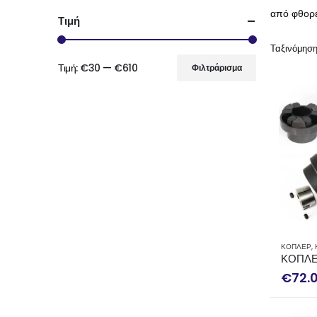
από φθορέ
Τιμή
Ταξινόμηση
Τιμή:
€30
—
€610
Φιλτράρισμα
Ελάχιστη
Μέγιστη
τιμή
τιμή
ΚΟΠΛΕΡ
,
ΚΟΠΛΕ
€
72.