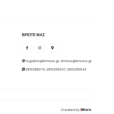
ΒΡΕΙΤΕ ΜΑΣ
logistirio@limnios.gr, limnios@limnios.gr
2810288274, 2810255537, 2810255542
Created by
i
Worx