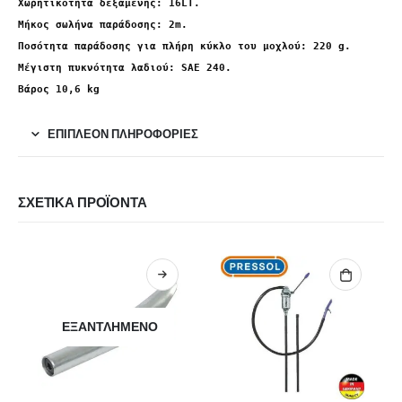
Χωρητικότητα δεξαμενής: 16LT. 
Μήκος σωλήνα παράδοσης: 2m. 

Ποσότητα παράδοσης για πλήρη κύκλο του μοχλού: 220 g. 

Μέγιστη πυκνότητα λαδιού: SAE 240. 

Βάρος 10,6 kg
ΕΠΙΠΛΈΟΝ ΠΛΗΡΟΦΟΡΊΕΣ
ΣΧΕΤΙΚΆ ΠΡΟΪΌΝΤΑ
HOT
ΕΞΑΝΤΛΗΜΈΝΟ
ΕΞΑ