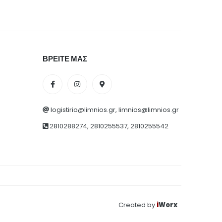
ΒΡΕΙΤΕ ΜΑΣ
logistirio@limnios.gr, limnios@limnios.gr
2810288274, 2810255537, 2810255542
Created by
i
Worx