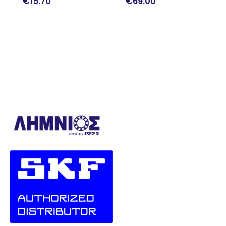
€
15.70
€
69.00