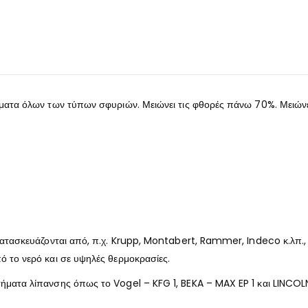
ρώματα όλων των τύπων σφυριών. Μειώνει τις φθορές πάνω 70%. Μειώ
 κατασκευάζονται από, π.χ. Krupp, Montabert, Rammer, Indeco κ.λπ.
ό το νερό και σε υψηλές θερμοκρασίες.
τήματα λίπανσης όπως το Vogel – KFG 1, BEKA – MAX EP 1 και LINCOL