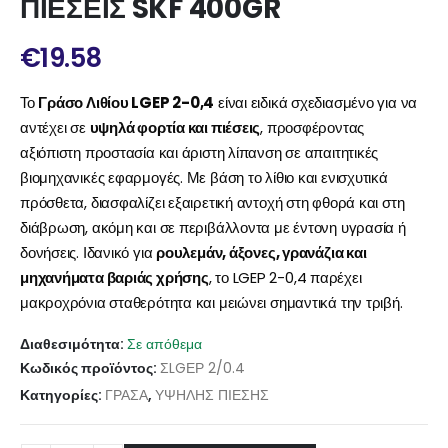
ΠΙΕΣΕΙΣ SKF 400GR
€
19.58
Το
Γράσο Λιθίου LGEP 2-0,4
είναι ειδικά σχεδιασμένο για να
αντέχει σε
υψηλά φορτία και πιέσεις
, προσφέροντας
αξιόπιστη προστασία και άριστη λίπανση σε απαιτητικές
βιομηχανικές εφαρμογές. Με βάση το λίθιο και ενισχυτικά
πρόσθετα, διασφαλίζει εξαιρετική αντοχή στη φθορά και στη
διάβρωση, ακόμη και σε περιβάλλοντα με έντονη υγρασία ή
δονήσεις. Ιδανικό για
ρουλεμάν, άξονες, γρανάζια και
μηχανήματα βαριάς χρήσης
, το LGEP 2-0,4 παρέχει
μακροχρόνια σταθερότητα και μειώνει σημαντικά την τριβή.
Διαθεσιμότητα:
Σε απόθεμα
Κωδικός προϊόντος:
ΣLGΕΡ 2/0.4
Κατηγορίες:
ΓΡΑΣΑ
,
ΥΨΗΛΗΣ ΠΙΕΣΗΣ