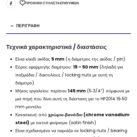
ΠΡΌΘΉΚΗ ΣΤΗ ΛΊΣΤΑ ΕΠΙΘΥΜΙΏΝ
ΠΕΡΙΓΡΑΦΉ
Τεχνικά χαρακτηριστικά / διαστάσεις
Είναι κλειδί ακίδας
5 mm
(η διάμετρος της ακίδας / pin)
Εύρος εφαρμογής διαμέτρου:
19 – 50 mm
(δηλαδή για
παξιμάδια / δακτυλίους / locking nuts με αυτή τη
διάμετρο)
Μήκος εργαλείου: περίπου
145 mm
(5‑3/4″) σύμφωνα με
μια πηγή που δίνει αυτή τη διάσταση για το HP2014 19‑50
mm μοντέλο.
Κατασκευή: από
χρώμιο‑βανάδιο (chrome vanadium
steel)
με σατινέ φινίρισμα (satin finish)
Είναι σχεδιασμένο να ταιριάζει σε locking nuts / bearing