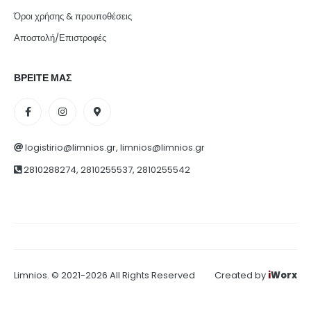
Όροι χρήσης & προυποθέσεις
Αποστολή/Επιστροφές
ΒΡΕΙΤΕ ΜΑΣ
logistirio@limnios.gr, limnios@limnios.gr
2810288274, 2810255537, 2810255542
Limnios. © 2021-2026 All Rights Reserved
Created by
i
Worx