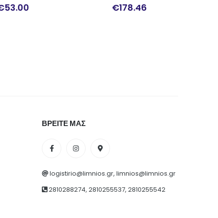
€
178.46
€
92.0
ΒΡΕΙΤΕ ΜΑΣ
logistirio@limnios.gr, limnios@limnios.gr
2810288274, 2810255537, 2810255542