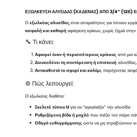
ΕΞΩΛΚΕΥΣΗ ΑΛΥΣΙΔΑΣ (ΚΑΔΕΝΑΣ) ΑΠΟ 3/4” (12Β) ΕΩ
Ο
εξωλκέας αλυσίδος
είναι απαραίτητος για όποιον εργ
ασφαλή και καθαρή
αφαίρεση κρίκων, χωρίς ζημιά στην 
🔧 Τι κάνει:
Αφαιρεί έναν ή περισσότερους κρίκους
από μια α
Διευκολύνει τη συντόμευση ή επισκευή
αλυσίδας,
Αντικαθιστά το σφυρί και καλέμι
, παρέχοντας ασφάλ
⚙️ Πώς λειτουργεί:
Ο εξωλκέας διαθέτει:
Σκελετό τύπου U
για να “αγκαλιάζει” την αλυσίδα
Ρυθμιζόμενη βίδα ή μοχλό
που πιέζει τον πείρο π
Οδηγό ευθυγράμμισης
ώστε να μη στραβώσουν οι 