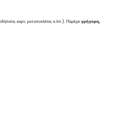
δήλατα, καρτ, μοτοσυκλέτες κ.λπ.). Παρέχει
γρήγορη,