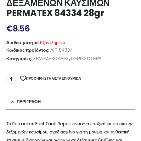
ΔΕΞΑΜΕΝΩΝ ΚΑΥΣΙΜΩΝ
PERMATEX 84334 28gr
€
8.56
Διαθεσιμότητα:
Εξαντλημένο
Κωδικός προϊόντος:
ΛΙΠ 84334
Κατηγορίες:
XHMIKA-ΚΟΛΛΕΣ
,
ΠΕΡΙΣΣΟΤΕΡΑ
ΠΡΌΘΉΚΗ ΣΤΗ ΛΊΣΤΑ ΕΠΙΘΥΜΙΏΝ
ΠΕΡΙΓΡΑΦΉ
Το Permatex Fuel Tank Repair είναι ένα εποξικό κιτ επισκευής
δεξαμενών καυσίμου, σχεδιασμένο για τη μόνιμη και ανθεκτική
επισκευή διαρροών και ρωγμών σε δεξαμενές βενζίνης και