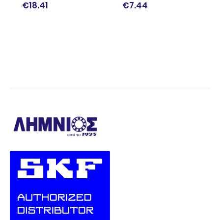
€
18.41
€
7.44