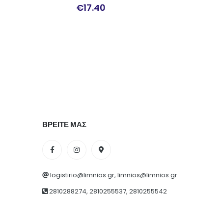
0
€
555.00
€
1
ΒΡΕΙΤΕ ΜΑΣ
logistirio@limnios.gr, limnios@limnios.gr
2810288274, 2810255537, 2810255542