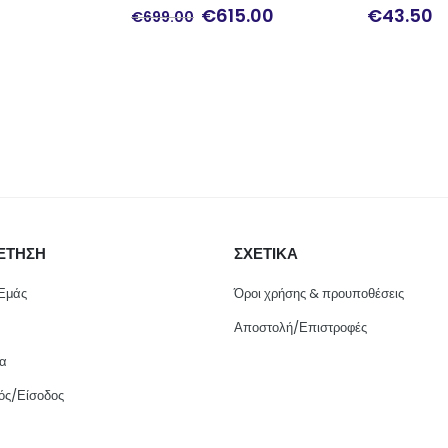
Original
Η
€
615.00
€
43.50
€
17.4
price
τρέχουσα
was:
τιμή
€699.00.
είναι:
€615.00.
ΕΤΗΣΗ
ΣΧΕΤΙΚΑ
 Εμάς
Όροι χρήσης & προυποθέσεις
Αποστολή/Επιστροφές
ία
ός/Είσοδος