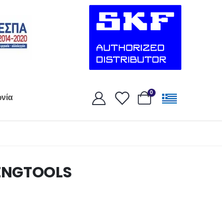
0
ωνία
ENGTOOLS