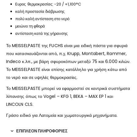
Eυρος θερμοκρασίας: -20 / +1,100°C
καλή προστασία διάβρωσης
πολύ καλή αντίσταση στο νερό
μειώνει τη φθορά
αντίσταση κατά της γήρανσης
Το MEISSELPASTE της FUCHS είναι μια ειδική πάστα για σφυριά
που κατασκευάζονται από, π.χ. Krupp, Montabert, Rammer,
Indeco κ.λπ., με βάρη σφυροκόπων μεταξύ 75 και 6.000 κιλών.
Το MEISSELPASTE είναι επίσης κατάλληλο για χρήση κάτω από
το νερό και σε υψηλές θερμοκρασίες.
Το MEISSELPASTE μπορεί να εφαρμοστεί σε κεντρικά συστήματα
λίπανσης όπως το Vogel – KFG 1, BEKA – MAX EP 1 και
LINCOLN CLS.
Γράσο ειδικό για Λατομεία και χωματουργικά μηχανήματα.
ΕΠΙΠΛΈΟΝ ΠΛΗΡΟΦΟΡΊΕΣ