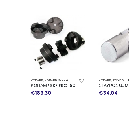
ΚΟΠΛΕΡ
,
ΚΟΠΛΕΡ SKF FRC
ΚΟΠΛΕΡ
,
ΣΤΑΥΡΟΙ U
3 SKF
ΚΟΠΛΕΡ SKF FRC 180 COMPLETE
ΣΤΑΥΡΟΣ UJMA
€
189.30
€
34.04