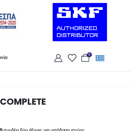
0
ωνία
 COMPLETE
80
συνδέει δύο άξονες για μετάδοση ισχύος,