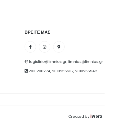
ΒΡΕΙΤΕ ΜΑΣ
logistirio@limnios.gr, limnios@limnios.gr
2810288274, 2810255537, 2810255542
Created by
i
Worx