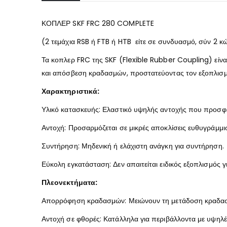
ΚΟΠΛΕΡ SKF FRC 280 COMPLETE
(2 τεμάχια RSB ή FTB ή HTB είτε σε συνδυασμό, σύν 2 κ
Τα κοπλερ FRC της SKF (Flexible Rubber Coupling) είνα
και απόσβεση κραδασμών, προστατεύοντας τον εξοπλισμ
Χαρακτηριστικά:
Υλικό κατασκευής: Ελαστικό υψηλής αντοχής που προσφ
Αντοχή: Προσαρμόζεται σε μικρές αποκλίσεις ευθυγράμμιση
Συντήρηση: Μηδενική ή ελάχιστη ανάγκη για συντήρηση.
Εύκολη εγκατάσταση: Δεν απαιτείται ειδικός εξοπλισμός γ
Πλεονεκτήματα:
Απορρόφηση κραδασμών: Μειώνουν τη μετάδοση κραδασμ
Αντοχή σε φθορές: Κατάλληλα για περιβάλλοντα με υψηλέ