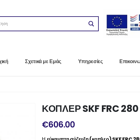
χική
Σχετικά με Εμάς
Υπηρεσίες
Επικοιν
ΚΟΠΛΕΡ SKF FRC 280
€
606.00
Η
εύκαμπτη σύζευξη (κοπλερ) SKF FRC 2