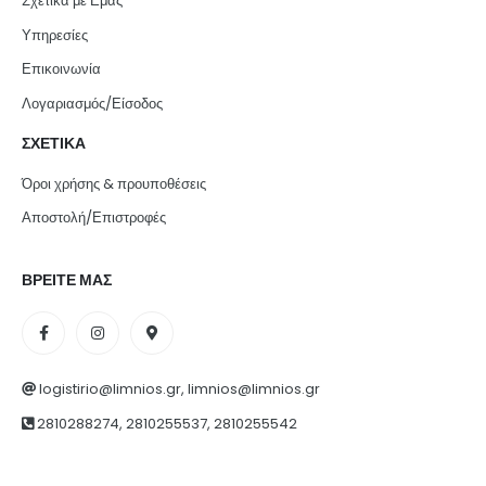
Σχετικά με Εμάς
Υπηρεσίες
Επικοινωνία
Λογαριασμός/Είσοδος
ΣΧΕΤΙΚΑ
Όροι χρήσης & προυποθέσεις
Αποστολή/Επιστροφές
ΒΡΕΙΤΕ ΜΑΣ
logistirio@limnios.gr, limnios@limnios.gr
2810288274, 2810255537, 2810255542