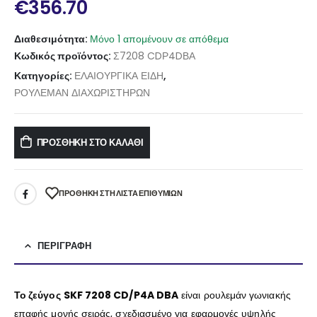
€
356.70
Διαθεσιμότητα:
Μόνο 1 απομένουν σε απόθεμα
Κωδικός προϊόντος:
Σ7208 CDΡ4DΒΑ
Κατηγορίες:
ΕΛΑΙΟΥΡΓΙΚΑ ΕΙΔΗ
,
ΡΟΥΛΕΜΑΝ ΔΙΑΧΩΡΙΣΤΗΡΩΝ
ΠΡΟΣΘΉΚΗ ΣΤΟ ΚΑΛΆΘΙ
ΠΡΌΘΉΚΗ ΣΤΗ ΛΊΣΤΑ ΕΠΙΘΥΜΙΏΝ
ΠΕΡΙΓΡΑΦΉ
Το ζεύγος
SKF 7208 CD/P4A DBA
είναι ρουλεμάν γωνιακής
επαφής μονής σειράς, σχεδιασμένο για εφαρμογές υψηλής