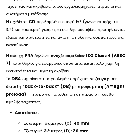
ταχύτητας και ακριβείας, όπως εργαλειομηχανές, άτρακτοι και
συστήματα μετάδοσης.
Η σχεδίαση
CD
περιλαμβάνει επαφή 15° (γωνία επαφής α =
15°) και εσωτερική γεωμετρία υψηλής ακαμψίας, προσφέροντας
εξαιρετική σταθερότητα και αντοχή σε αξονικά φορτία προς μία
κατεύθυνση.
Η εκδοχή
P4A
δηλώνει
ανοχές ακριβείας ISO Class 4 (ABEC
7)
, κατάλληλες για εφαρμογές όπου απαιτείται πολύ χαμηλή
εκκεντρότητα και μέγιστη ακρίβεια.
Το
DBA
σημαίνει ότι το ρουλεμάν παρέχεται σε
ζευγάρι σε
διάταξη “back-to-back” (DB)
με
προφόρτιση (A = light
preload)
— έτοιμο για τοποθέτηση σε άτρακτο ή κόμβο
υψηλής ταχύτητας.
Διαστάσεις:
Εσωτερική διάμετρος (d):
40 mm
Εξωτερική διάμετρος (D):
80 mm